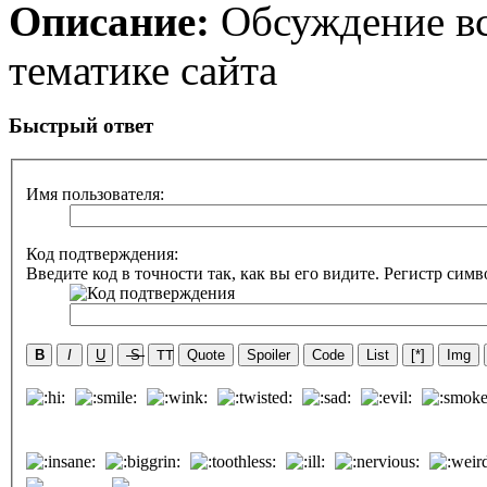
Описание:
Обсуждение все
тематике сайта
Быстрый ответ
Имя пользователя:
Код подтверждения:
Введите код в точности так, как вы его видите. Регистр симв
B
I
U
S
TT
Quote
Spoiler
Code
List
[*]
Img