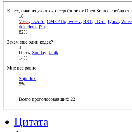
Класс, наконец-то что-то серьёзное от Open Source сообществ
18
VEG
,
D.A.S.
,
CMEPTb
,
twosev
,
BRT
,
_DS_
,
IgorC
,
Winse
dekadenz
,
j7n
82%
Зачем ещё один кодек?
3
Гость,
Sunday
,
Janik
14%
Мне всё равно
1
Sojindox
5%
Всего проголосовавших: 22
Цитата