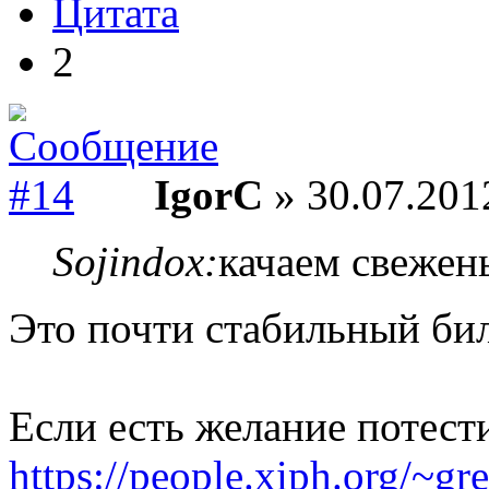
Цитата
2
IgorC
» 30.07.201
Sojindox:
качаем свежен
Это почти стабильный бил
Если есть желание потест
https://people.xiph.org/~g