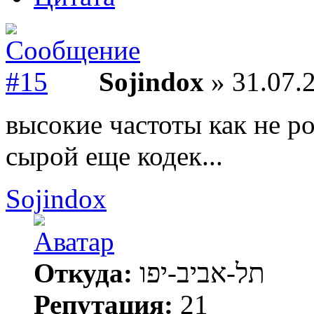
Sojindox
» 31.07.2
высокие частоты как не ро
сырой еще кодек...
Sojindox
Откуда:
תל-אביב-יפו
Репутация:
21