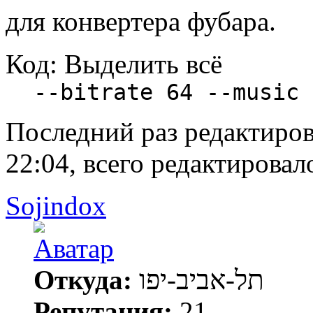
для конвертера фубара.
Код:
Выделить всё
--bitrate 64 --music 
Последний раз редактиро
22:04, всего редактировало
Sojindox
Откуда:
תל-אביב-יפו
Репутация:
21