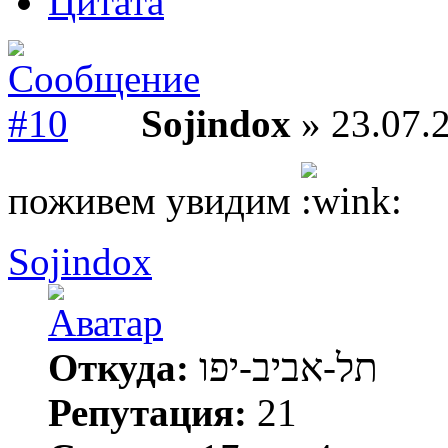
Цитата
Sojindox
» 23.07.2
поживем увидим
Sojindox
Откуда:
תל-אביב-יפו
Репутация:
21