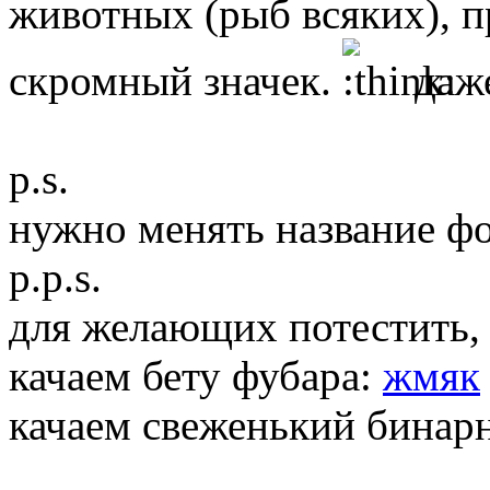
животных (рыб всяких), п
скромный значек.
даже
p.s.
нужно менять название фор
p.p.s.
для желающих потестить,
качаем бету фубара:
жмяк
качаем свеженький бинар