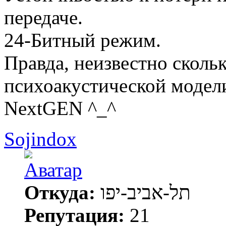
передаче.
24-Битный режим.
Правда, неизвестно сколь
психоакустической модели
NextGEN ^_^
Sojindox
Откуда:
תל-אביב-יפו
Репутация:
21