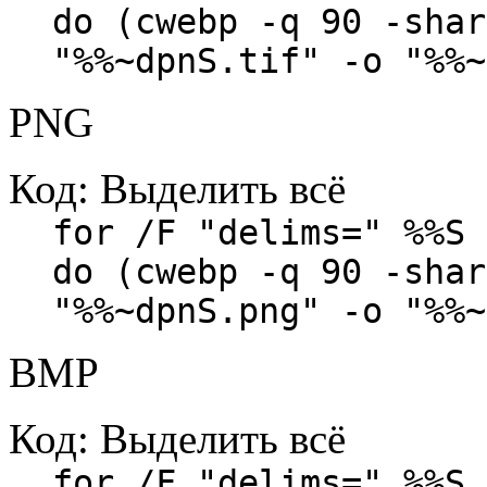
do (cwebp -q 90 -shar
"%%~dpnS.tif" -o "%%~
PNG
Код:
Выделить всё
for /F "delims=" %%S 
do (cwebp -q 90 -shar
"%%~dpnS.png" -o "%%~
BMP
Код:
Выделить всё
for /F "delims=" %%S 