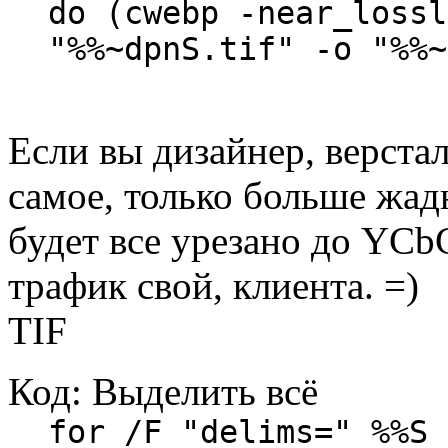
do (cwebp -near_lossl
"%%~dpnS.tif" -o "%%~
Если вы дизайнер, верста
самое, только больше жадн
будет все урезано до YCb
трафик свой, клиента. =)
TIF
Код:
Выделить всё
for /F "delims=" %%S 