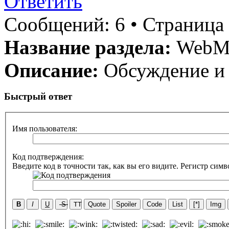
Ответить
Сообщений: 6 • Страница 
Название раздела:
WebM, 
Описание:
Обсуждение и 
Быстрый ответ
Имя пользователя:
Код подтверждения:
Введите код в точности так, как вы его видите. Регистр симв
B
I
U
S
TT
Quote
Spoiler
Code
List
[*]
Img