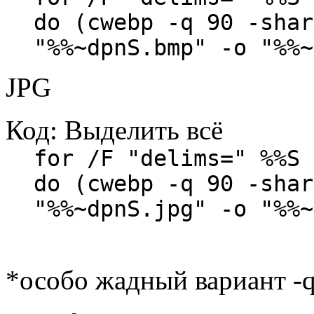
do (cwebp -q 90 -shar
"%%~dpnS.bmp" -o "%%~
JPG
Код:
Выделить всё
for /F "delims=" %%S 
do (cwebp -q 90 -shar
"%%~dpnS.jpg" -o "%%~
*особо жадный вариант -q